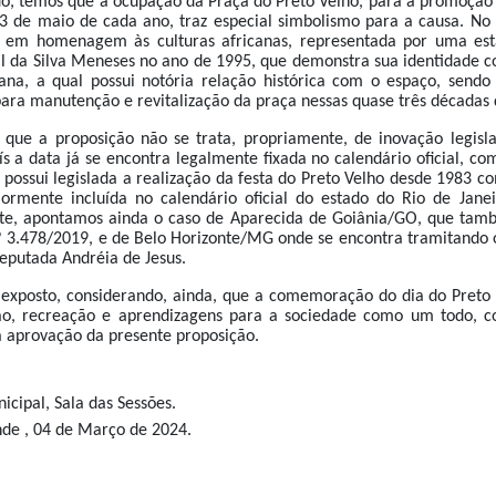
do, temos que a ocupação da Praça do Preto Velho, para a promoçã
3 de maio de cada ano, traz especial simbolismo para a causa. No 
em homenagem às culturas africanas, representada por uma está
til da Silva Meneses no ano de 1995, que demonstra sua identidade 
cana, a qual possui notória relação histórica com o espaço, sendo 
ara manutenção e revitalização da praça nessas quase três décadas d
 que a proposição não se trata, propriamente, de inovação legisl
ís a data já se encontra legalmente fixada no calendário oficial, c
 possui legislada a realização da festa do Preto Velho desde 1983 c
iormente incluída no calendário oficial do estado do Rio de Jane
te, apontamos ainda o caso de Aparecida de Goiânia/GO, que ta
º 3.478/2019, e de Belo Horizonte/MG onde se encontra tramitando o
deputada Andréia de Jesus.
 exposto, considerando, ainda, que a comemoração do dia do Preto 
o, recreação e aprendizagens para a sociedade como um todo, c
a aprovação da presente proposição.
cipal, Sala das Sessões.
e , 04 de Março de 2024.