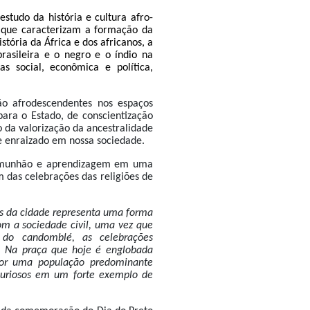
studo da história e cultura afro-
ra que caracterizam a formação da
stória da África e dos africanos, a
brasileira e o negro e o índio na
s social, econômica e política,
ão afrodescendentes nos espaços
para o Estado, de conscientização
io da valorização da ancestralidade
e enraizado em nossa sociedade.
, comunhão e aprendizagem em uma
em das celebrações das religiões de
uas da cidade representa uma forma
m a sociedade civil, uma vez que
do candomblé, as celebrações
s. Na praça que hoje é englobada
por uma população predominante
 curiosos em um forte exemplo de