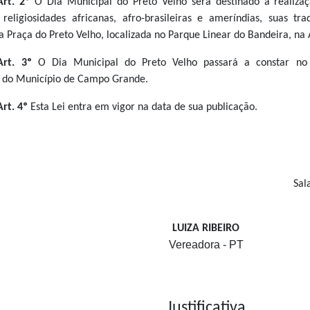
Art. 2º
O Dia Municipal do Preto Velho será destinado à realiza
 religiosidades africanas, afro-brasileiras e ameríndias, suas tr
a Praça do Preto Velho, localizada no Parque Linear do Bandeira, na 
Art. 3º
O Dia Municipal do Preto Velho passará a constar no 
s do Município de Campo Grande.
Art. 4º
Esta Lei entra em vigor na data de sua publicação.
Sal
LUIZA RIBEIRO
Vereadora - PT
Justificativa