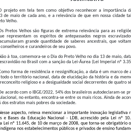
O projeto em tela tem como objetivo reconhecer a importância 
3 de maio de cada ano, e a relevância de que em nossa cidade tal
to Velho.
Os Pretos Velhos são figuras de extrema relevância para as religiõe
ue representam os espíritos de antepassados negros escravizado
 acumularam grande quantidade de saberes ancestrais, que voltam
 conselheiros e curandeiros de seu povo.
Não à toa, comemora-se o Dia do Preto Velho no dia 13 de maio, 
escravidão no Brasil com a sanção da Lei-Áurea (Lei Imperial nº 3.3
Como forma de resistência e ressignificação, a data é um marco de a
odo o território nacional, data de elucidação da história e da memó
reconceito religioso e a desigualdade social decorrentes de quatro sé
De acordo com o IBGE/2022, 54% dos brasileiros autodeclaram-se pr
ulacional, no entanto, encontra-se entre os mais ricos. Ainda de ac
dos estratos mais pobres da sociedade.
Nesse aspecto, releva mencionar a importante inovação legislativa r
es e Bases da Educação Nacional - LDB, acrescido pela Lei nº 10
a Lei nº 11.645, de 10 de março de 2008, que torna-se obrigatório o 
 indígena nos estabelecimentos públicos e privados de ensino fundam