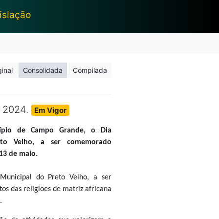
islação
ginal
Consolidada
Compilada
e 2024.
Em Vigor
icípio de Campo Grande, o Dia
eto Velho, a ser comemorado
13 de maio.
Municipal do Preto Velho, a ser
s das religiões de matriz africana
.