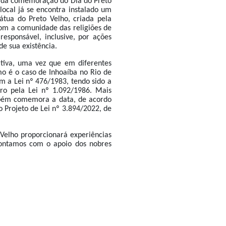
o da comemoração do Dia do Preto
local já se encontra instalado um
tua do Preto Velho, criada pela
com a comunidade das religiões de
responsável, inclusive, por ações
e sua existência.
ativa, uma vez que em diferentes
omo é o caso de Inhoaíba no Rio de
om a Lei nº 476/1983, tendo sido a
iro pela Lei nº 1.092/1986. Mais
mbém comemora a data, de acordo
 Projeto de Lei nº 3.894/2022, de
Velho proporcionará experiências
ontamos com o apoio dos nobres