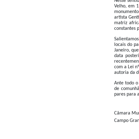
Nesse senti
Velho, em 1
monumento 
artista Gen
matriz afri
constantes p
Salientamos
locais do pa
Janeiro, que
data poster
recentemen
com a Lei n
autoria da 
Ante todo o
de comunhã
pares para 
Câmara Muni
Campo Grand