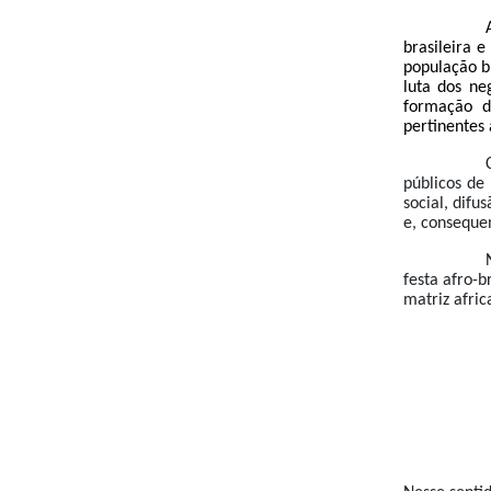
brasileira 
população br
luta dos ne
formação da
pertinentes 
públicos de
social, difu
e, conseque
festa afro-b
matriz afric