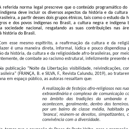
A referida norma legal prescreve que o conteúdo programático do e
e indígena deve incluir os diversos aspectos da história e da cultu
asileira, a partir desses dois grupos étnicos, tais como o estudo da hi
gros e dos povos indígenas no Brasil, a cultura negra e indígena 
 sociedade nacional, resgatando as suas contribuições nas área
à história do Brasil.
Com esse mesmo espítirito, a reafirmação da cultura e da religi
 lazer é uma maneira direta, informal, lúdica e pouco dispendiosa 
são da história, da cultura e da religiosidade afro-brasileiras, por me
ntemente, de combate ao racismo estrutural, infelizmente presente 
Na publicação “Noite da Libertação: visibilidade, reivindicações
rasileira” (FRANÇA, B. e SILVA, F., Revista Calundu, 2019), ao tratar
ana em espaço público, as autoras ressaltam que:
A realização de festejos afro-religiosos nas r
extraordinária e complexa de comunicação co
no âmbito das tradições da umbanda e 
acontecem, geralmente, dentro dos terreiro
por um bairro de classe média, habitado 
‘branca’, reúnem-se devotos, simpatizantes,
convivência com a diversidade.